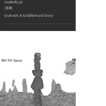
2018年8月11日
[個展]
Grafrath: A Schäferhund Story