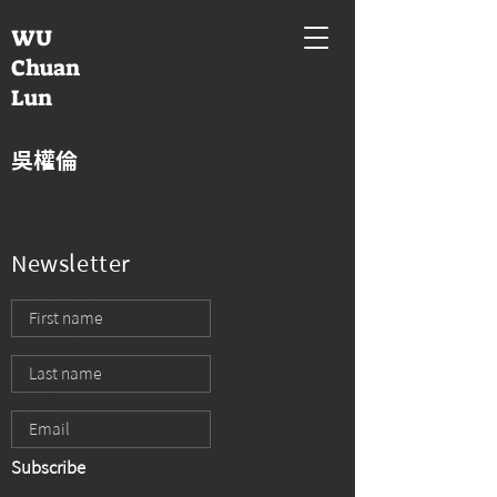
WU
Chuan
Lun
吳權倫
Newsletter
First name
Last name
Email
Subscribe