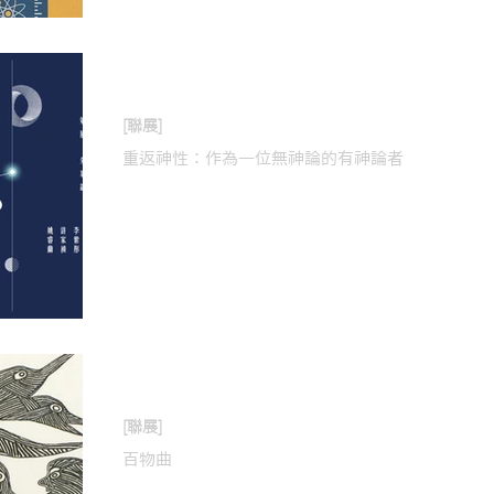
2019年11月2日
[聯展]
重返神性：作為一位無神論的有神論者
2019年6月22日
[聯展]
百物曲