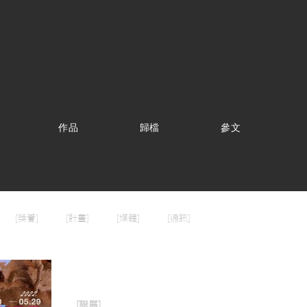
作品
歸檔
參文
[獎譽]
[計畫]
[媒體]
[通訊]
2021年11月20日
[聯展]