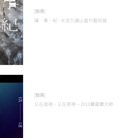
2018年11月9日
[聯展]
礦‧事‧紀 - 水金九礦山當代藝術展
2018年3月24日
[聯展]
又在這裡，又在那裡－2018寶藏巖光節