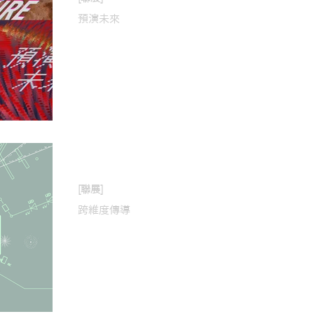
預演未來
2020年11月11日
[聯展]
跨維度傳導