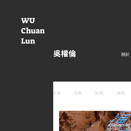
WU
Chuan
Lun
吳權倫
關於
所有
[個展]
[聯展]
[進駐]