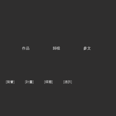
作品
歸檔
參文
[獎譽]
[計畫]
[媒體]
[通訊]